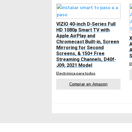
VIZIO 40-inch D-Series Full
HD 1080p Smart TV with
Apple AirPlay and
X
Chromecast Built-in, Screen
A
Mirroring for Second
A
Screens, & 150+ Free
S
Streaming Channels, D40f-
E
J09, 2021 Model
Electrónica para todos
Comprar en Amazon