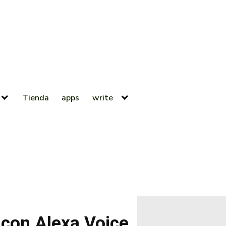
Tienda
apps
write
 con Alexa Voice