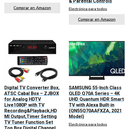
& Parental Controls
Comprar en Amazon
Electrónica para todos
Comprar en Amazon
Digital TV Converter Box,
SAMSUNG 55-Inch Class
ATSC Cabal Box – ZJBOX
QLED Q70A Series – 4K
for Analog HDTV
UHD Quantum HDR Smart
Live1080P with TV
TV with Alexa Built-in
Recording&Playback,HD
(QN55Q70AAFXZA, 2021
MI Output,Timer Setting
Model)
TV Tuner Function Set
Electrónica para todos
Top Box Digital Channel