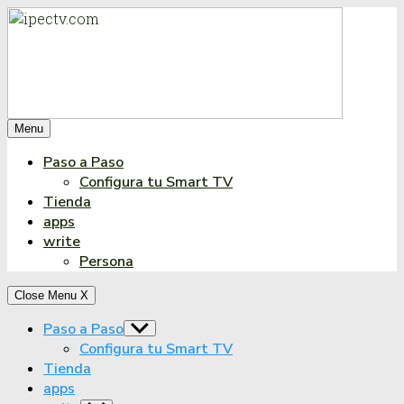
Saltar
al
contenido
Menu
Paso a Paso
Configura tu Smart TV
Tienda
apps
write
Persona
Close Menu
X
Paso a Paso
Show
sub
Configura tu Smart TV
menu
Tienda
apps