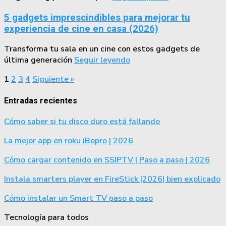
5 gadgets imprescindibles para mejorar tu
experiencia de cine en casa (2026)
Transforma tu sala en un cine con estos gadgets de
última generación
Seguir leyendo
1
2
3
4
Siguiente »
Entradas recientes
Cómo saber si tu disco duro está fallando
La mejor app en roku iBopro | 2026
Cómo cargar contenido en SSIPTV | Paso a paso | 2026
Instala smarters player en FireStick |2026| bien explicado
Cómo instalar un Smart TV paso a paso
Tecnología para todos