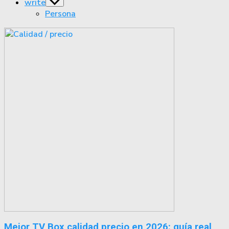
write
Show
sub
Persona
menu
Mejor TV Box calidad precio en 2026: guía real