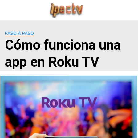
Saltar
al
contenido
PASO A PASO
Cómo funciona una
app en Roku TV